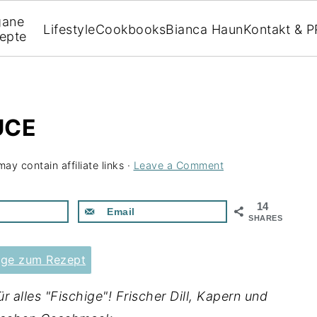
gane
Lifestyle
Cookbooks
Bianca Haun
Kontakt & P
epte
UCE
ay contain affiliate links ·
Leave a Comment
14
Email
SHARES
nge zum Rezept
r alles "Fischige"! Frischer Dill, Kapern und