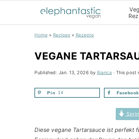
Ve
Rez
Home
»
Recipes
»
Rezepte
VEGANE TARTARSA
Published:
Jan. 13, 2026
by
Bianca
· This post m
Pin
14
Facebook
Spri
Diese vegane Tartarsauce ist perfekt fü